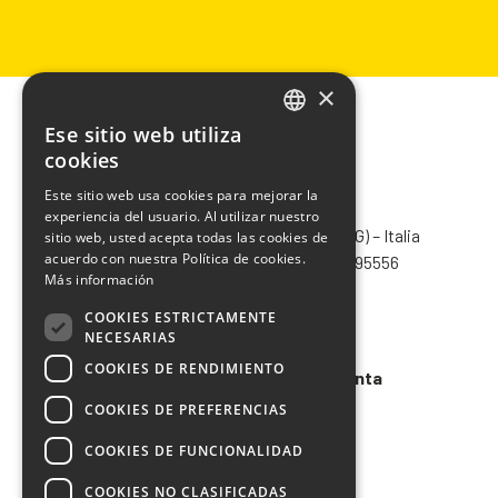
×
Ese sitio web utiliza
ITALIAN
cookies
ENGLISH
Este sitio web usa cookies para mejorar la
CHIMIVER PANSERI S.p.A.
experiencia del usuario. Al utilizar nuestro
FRENCH
Via Bergamo, 1401 – 24030 Pontida (BG) – Italia
sitio web, usted acepta todas las cookies de
SPANISH
acuerdo con nuestra Política de cookies.
Tel.
+39 035 795031
– Fax +39 035 795556
Más información
info@chimiver.com
COOKIES ESTRICTAMENTE
Faq
NECESARIAS
COOKIES DE RENDIMIENTO
Condiciones generales de venta
COOKIES DE PREFERENCIAS
Codigo etico
COOKIES DE FUNCIONALIDAD
COOKIES NO CLASIFICADAS