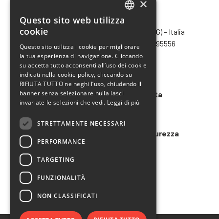
×
Questo sito web utilizza
CHIMIVER PANSERI S.p.A.
ITALIAN
cookie
Via Bergamo, 1401 – 24030 Pontida (BG) – Italia
ENGLISH
Tel.
+39 035 795031
– Fax +39 035 795556
Questo sito utilizza i cookie per migliorare
info@chimiver.com
la tua esperienza di navigazione. Cliccando
FRENCH
su accetta tutto acconsenti all’uso dei cookie
SPANISH
Faq
indicati nella cookie policy, cliccando su
RIFIUTA TUTTO ne neghi l’uso, chiudendo il
banner senza selezionare nulla lasci
Condizioni generali di vendita
invariate le selezioni che vedi.
Leggi di più
Codice etico
STRETTAMENTE NECESSARI
Modello 231 e Organigramma Sicurezza
PERFORMANCE
LAVORA CON NOI
TARGETING
FUNZIONALITÀ
NON CLASSIFICATI