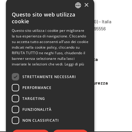
×
Questo sito web utilizza
CHIMIVER PANSERI S.p.A.
ITALIAN
cookie
Via Bergamo, 1401 – 24030 Pontida (BG) – Italia
ENGLISH
Tel.
+39 035 795031
– Fax +39 035 795556
Questo sito utilizza i cookie per migliorare
info@chimiver.com
la tua esperienza di navigazione. Cliccando
FRENCH
su accetta tutto acconsenti all’uso dei cookie
SPANISH
Faq
indicati nella cookie policy, cliccando su
RIFIUTA TUTTO ne neghi l’uso, chiudendo il
banner senza selezionare nulla lasci
Condizioni generali di vendita
invariate le selezioni che vedi.
Leggi di più
Codice etico
STRETTAMENTE NECESSARI
Modello 231 e Organigramma Sicurezza
PERFORMANCE
LAVORA CON NOI
TARGETING
FUNZIONALITÀ
NON CLASSIFICATI