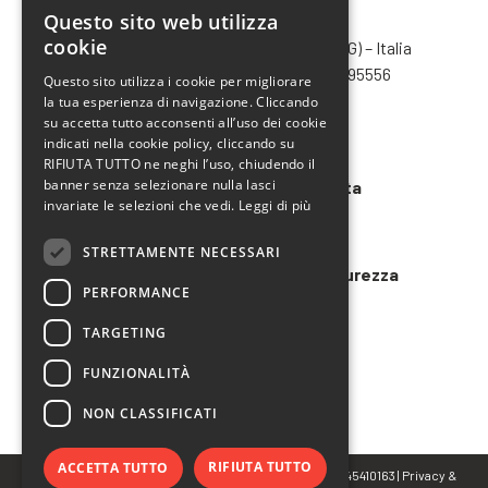
Questo sito web utilizza
CHIMIVER PANSERI S.p.A.
ITALIAN
cookie
Via Bergamo, 1401 – 24030 Pontida (BG) – Italia
ENGLISH
Tel.
+39 035 795031
– Fax +39 035 795556
Questo sito utilizza i cookie per migliorare
info@chimiver.com
la tua esperienza di navigazione. Cliccando
FRENCH
su accetta tutto acconsenti all’uso dei cookie
SPANISH
Faq
indicati nella cookie policy, cliccando su
RIFIUTA TUTTO ne neghi l’uso, chiudendo il
banner senza selezionare nulla lasci
Condizioni generali di vendita
invariate le selezioni che vedi.
Leggi di più
Codice etico
STRETTAMENTE NECESSARI
Modello 231 e Organigramma Sicurezza
PERFORMANCE
LAVORA CON NOI
TARGETING
FUNZIONALITÀ
NON CLASSIFICATI
RIFIUTA TUTTO
ACCETTA TUTTO
© Copyright 2023 CHIMIVER PANSERI S.p.A. | P.IVA 02745410163 |
Privacy
&