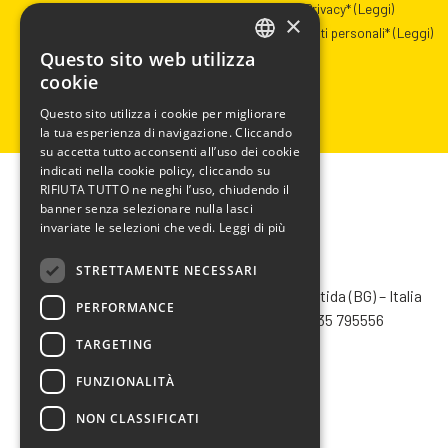
Presa visione dell’informativa Privacy*
(Leggi)
×
Autorizzazione al trattamento dati personali*
(Leggi)
Questo sito web utilizza
ITALIAN
cookie
ENGLISH
Questo sito utilizza i cookie per migliorare
la tua esperienza di navigazione. Cliccando
FRENCH
su accetta tutto acconsenti all’uso dei cookie
SPANISH
indicati nella cookie policy, cliccando su
RIFIUTA TUTTO ne neghi l’uso, chiudendo il
banner senza selezionare nulla lasci
invariate le selezioni che vedi.
Leggi di più
STRETTAMENTE NECESSARI
CHIMIVER PANSERI S.p.A.
Via Bergamo, 1401 – 24030 Pontida (BG) – Italia
PERFORMANCE
Tel.
+39 035 795031
– Fax +39 035 795556
info@chimiver.com
TARGETING
FUNZIONALITÀ
NON CLASSIFICATI