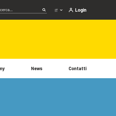
Login
IT
my
News
Contatti