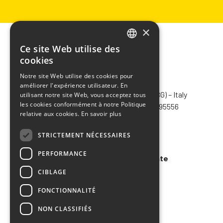
×
Ce site Web utilise des
ITALIAN
cookies
ENGLISH
Notre site Web utilise des cookies pour
CHIMIVER PANSERI S.p.A.
améliorer l'expérience utilisateur. En
FRENCH
Via Bergamo, 1401 – 24030 Pontida (BG) – Italy
utilisant notre site Web, vous acceptez tous
SPANISH
les cookies conformément à notre Politique
Tel.
+39 035 795031
– Fax +39 035 795556
relative aux cookies.
En savoir plus
info@chimiver.com
STRICTEMENT NÉCESSAIRES
Faq
PERFORMANCE
Conditions générales de vente
CIBLAGE
Code of ethics
FONCTIONNALITÉ
NON CLASSIFIÉS