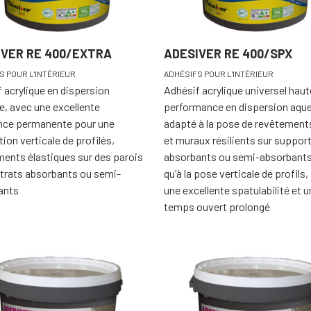
IVER RE 400/EXTRA
ADESIVER RE 400/SPX
S POUR L'INTÉRIEUR
ADHÉSIFS POUR L'INTÉRIEUR
 acrylique en dispersion
Adhésif acrylique universel haut
, avec une excellente
performance en dispersion aqu
nce permanente pour une
adapté à la pose de revêtements
tion verticale de profilés,
et muraux résilients sur suppor
ents élastiques sur des parois
absorbants ou semi-absorbants,
trats absorbants ou semi-
qu’à la pose verticale de profils,
ants
une excellente spatulabilité et u
temps ouvert prolongé