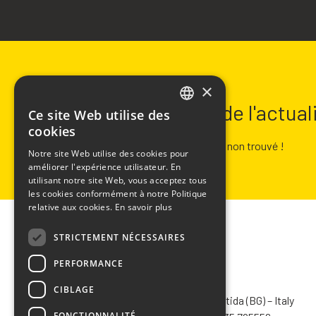
NEWSLETTER
×
Restez informé de l'actua
Ce site Web utilise des
ITALIAN
cookies
ENGLISH
Erreur :
Formulaire de contact non trouvé !
Notre site Web utilise des cookies pour
améliorer l'expérience utilisateur. En
FRENCH
utilisant notre site Web, vous acceptez tous
SPANISH
les cookies conformément à notre Politique
relative aux cookies.
En savoir plus
STRICTEMENT NÉCESSAIRES
PERFORMANCE
CHIMIVER PANSERI S.p.A.
CIBLAGE
Via Bergamo, 1401 – 24030 Pontida (BG) – Italy
FONCTIONNALITÉ