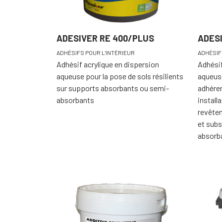
ADESIVER RE 400/PLUS
ADES
ADHÉSIFS POUR L'INTÉRIEUR
ADHÉSIF
Adhésif acrylique en dispersion
Adhésif
aqueuse pour la pose de sols résilients
aqueuse
sur supports absorbants ou semi-
adhére
absorbants
installa
revêtem
et subs
absorb