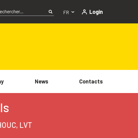
Login
FR
my
News
Contacts
ls
HOUC, LVT