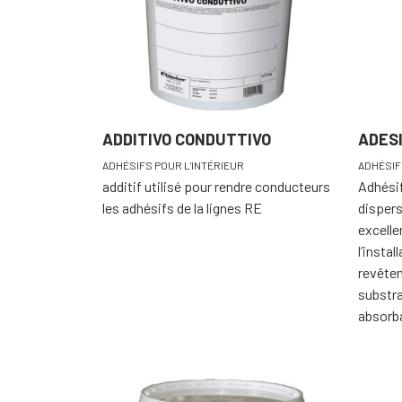
ADDITIVO CONDUTTIVO
ADESI
ADHÉSIFS POUR L'INTÉRIEUR
ADHÉSIF
additif utilisé pour rendre conducteurs
Adhésif
les adhésifs de la lignes RE
dispers
excell
l’instal
revêtem
substr
absorb