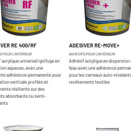
VER RE 400/RF
ADESIVER RE-MOVE+
S POUR L'INTÉRIEUR
ADHÉSIFS POUR L'INTÉRIEUR
 acrylique universel ignifuge en
Adhésif acrylique en dispersion
ion aqueuse, avec une
l’eau avec une adhérence perma
ente adhérence permanente pour
pour les carreaux auto-nivelants
lation verticale profilés et
revêtements textiles
ents résilients sur des
ats absorbants ou semi-
ants