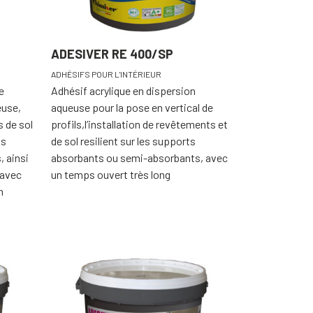
ADESIVER RE 400/SP
ADHÉSIFS POUR L'INTÉRIEUR
e
Adhésif acrylique en dispersion
euse,
aqueuse pour la pose en vertical de
 de sol
profils,l’installation de revêtements et
ts
de sol resilient sur les supports
 ainsi
absorbants ou semi-absorbants, avec
 avec
un temps ouvert très long
n