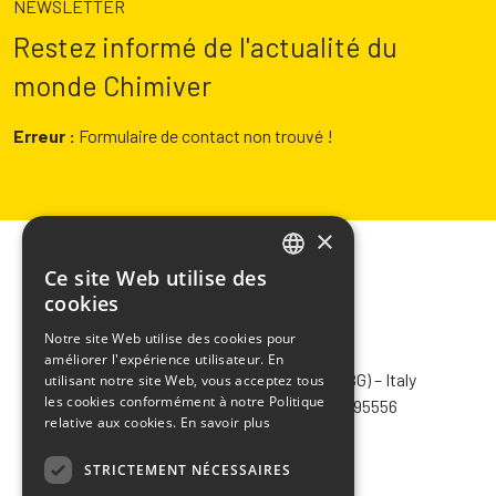
NEWSLETTER
Restez informé de l'actualité du
monde Chimiver
Erreur :
Formulaire de contact non trouvé !
×
Ce site Web utilise des
ITALIAN
cookies
ENGLISH
Notre site Web utilise des cookies pour
CHIMIVER PANSERI S.p.A.
améliorer l'expérience utilisateur. En
FRENCH
Via Bergamo, 1401 – 24030 Pontida (BG) – Italy
utilisant notre site Web, vous acceptez tous
SPANISH
les cookies conformément à notre Politique
Tel.
+39 035 795031
– Fax +39 035 795556
relative aux cookies.
En savoir plus
info@chimiver.com
STRICTEMENT NÉCESSAIRES
Faq