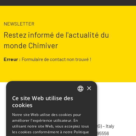
NEWSLETTER
Restez informé de l'actualité du
monde Chimiver
Erreur :
Formulaire de contact non trouvé !
×
Ce site Web utilise des
ITALIAN
cookies
ENGLISH
Notre site Web utilise des cookies pour
CHIMIVER PANSERI S.p.A.
améliorer l'expérience utilisateur. En
FRENCH
Via Bergamo, 1401 – 24030 Pontida (BG) – Italy
utilisant notre site Web, vous acceptez tous
SPANISH
les cookies conformément à notre Politique
Tel.
+39 035 795031
– Fax +39 035 795556