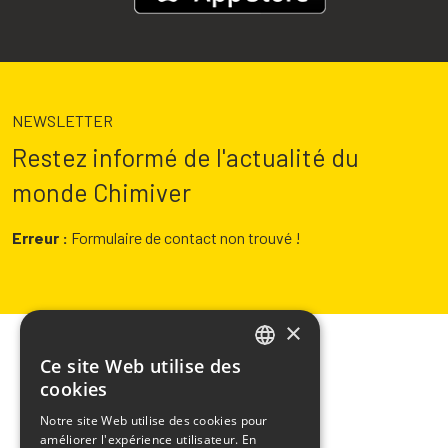
NEWSLETTER
Restez informé de l'actualité du
monde Chimiver
Erreur :
Formulaire de contact non trouvé !
×
Ce site Web utilise des
ITALIAN
cookies
ENGLISH
Notre site Web utilise des cookies pour
CHIMIVER PANSERI S.p.A.
améliorer l'expérience utilisateur. En
FRENCH