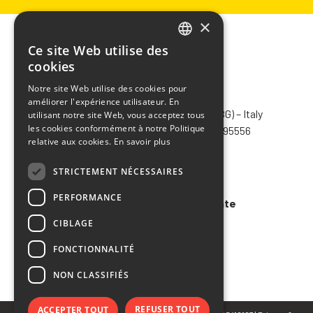
×
Ce site Web utilise des
ITALIAN
cookies
ENGLISH
Notre site Web utilise des cookies pour
CHIMIVER PANSERI S.p.A.
améliorer l'expérience utilisateur. En
FRENCH
Via Bergamo, 1401 – 24030 Pontida (BG) – Italy
utilisant notre site Web, vous acceptez tous
SPANISH
les cookies conformément à notre Politique
Tel.
+39 035 795031
– Fax +39 035 795556
relative aux cookies.
En savoir plus
info@chimiver.com
STRICTEMENT NÉCESSAIRES
Faq
PERFORMANCE
Conditions générales de vente
CIBLAGE
Code of ethics
FONCTIONNALITÉ
NON CLASSIFIÉS
REFUSER TOUT
ACCEPTER TOUT