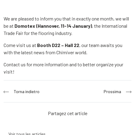
We are pleased to inform you that in exactly one month, we will
be at
Domotex (Hannover, 11-14 January)
, the International
Trade Fair for the flooring industry.
Come visit us at
Booth D22 – Hall 22
, our team awaits you
with the latest news from Chimiver world.
Contact us for more information and to better organize your
visit!
Navigation
Torna indietro
Prossima
de
l’article
Partagez cet article
Voir tous les articles