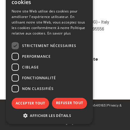
cookies
ENGLISH
Notre site Web utilise des cookies pour
CHIMIVER PANSERI S.p.A.
améliorer l'expérience utilisateur. En
FRENCH
Via Bergamo, 1401 – 24030 Pontida (BG) – Italy
utilisant notre site Web, vous acceptez tous
SPANISH
les cookies conformément à notre Politique
Tel.
+39 035 795031
– Fax +39 035 795556
relative aux cookies.
En savoir plus
info@chimiver.com
STRICTEMENT NÉCESSAIRES
Faq
PERFORMANCE
Conditions générales de vente
CIBLAGE
Code of ethics
FONCTIONNALITÉ
NON CLASSIFIÉS
REFUSER TOUT
ACCEPTER TOUT
© Copyright 2023 CHIMIVER PANSERI S.p.A. | P.IVA 02745410163 |
Privacy
&
Cookie Policy
AFFICHER LES DÉTAILS