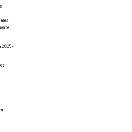
ge
ales,
alité
n 2025–
les
es