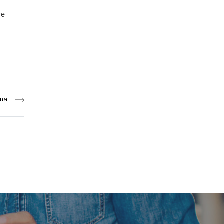
re
ima