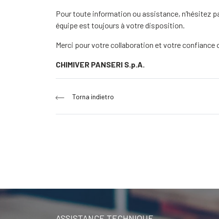
Pour toute information ou assistance, n’hésitez p
équipe est toujours à votre disposition.
Merci pour votre collaboration et votre confiance 
CHIMIVER PANSERI S.p.A.
Navigation
Torna indietro
de
l’article
ASSISTANCE TECHNIQUE