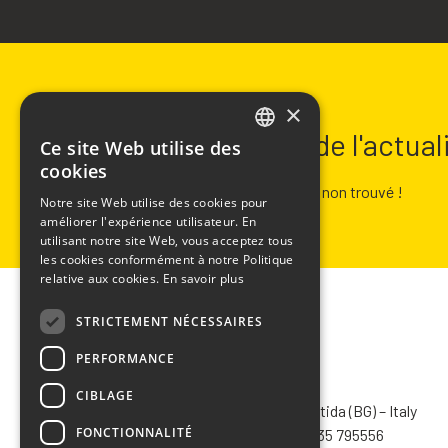
NEWSLETTER
×
Restez informé de l'actua
Ce site Web utilise des
ITALIAN
cookies
ENGLISH
Erreur :
Formulaire de contact non trouvé !
Notre site Web utilise des cookies pour
améliorer l'expérience utilisateur. En
FRENCH
utilisant notre site Web, vous acceptez tous
SPANISH
les cookies conformément à notre Politique
relative aux cookies.
En savoir plus
STRICTEMENT NÉCESSAIRES
PERFORMANCE
CHIMIVER PANSERI S.p.A.
CIBLAGE
Via Bergamo, 1401 – 24030 Pontida (BG) – Italy
FONCTIONNALITÉ
Tel.
+39 035 795031
– Fax +39 035 795556