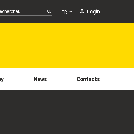
Login
FR
my
News
Contacts