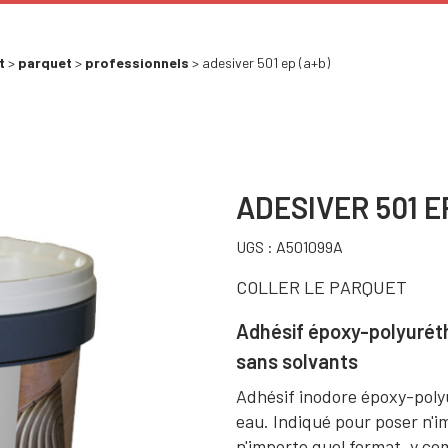
t
>
parquet
>
professionnels
> adesiver 501 ep (a+b)
ADESIVER 501 E
UGS :
A501099A
COLLER LE PARQUET
Adhésif époxy-polyurét
sans solvants
Adhésif inodore époxy-poly
eau. Indiqué pour poser n'i
n'importe quel format, y com