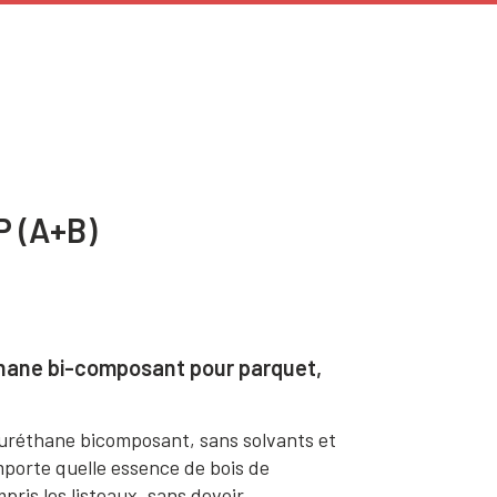
P (A+B)
hane bi-composant pour parquet,
uréthane bicomposant, sans solvants et
mporte quelle essence de bois de
pris les listeaux, sans devoir