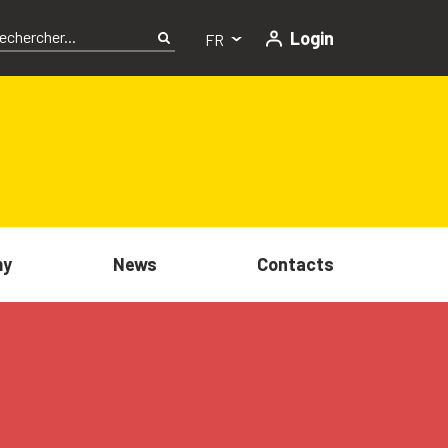
Login
FR
my
News
Contacts