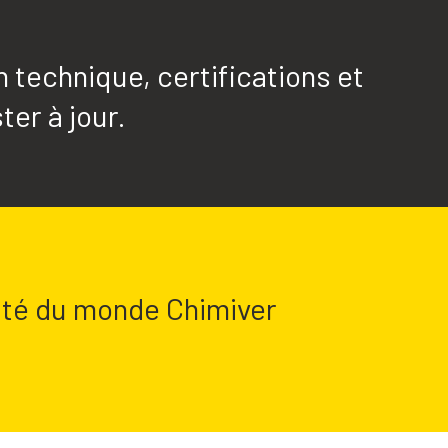
technique, certifications et
ter à jour.
lité du monde Chimiver