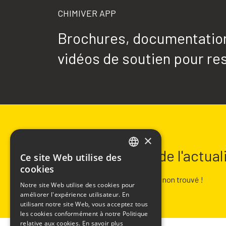
CHIMIVER APP
Brochures, documentation 
vidéos de soutien pour res
NEWSLETTER
×
Restez informé de l'actua
Ce site Web utilise des
ITALIAN
cookies
ENGLISH
Erreur :
Formulaire de contact non trouvé !
Notre site Web utilise des cookies pour
améliorer l'expérience utilisateur. En
FRENCH
utilisant notre site Web, vous acceptez tous
SPANISH
les cookies conformément à notre Politique
relative aux cookies.
En savoir plus