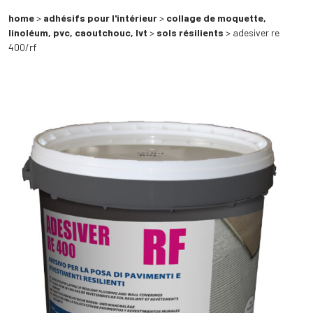
home
>
adhésifs pour l'intérieur
>
collage de moquette,
linoléum, pvc, caoutchouc, lvt
>
sols résilients
> adesiver re
400/rf