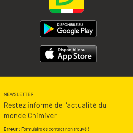
NEWSLETTER
Restez informé de l'actualité du
monde Chimiver
Erreur :
Formulaire de contact non trouvé !