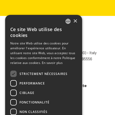
×
Ce site Web utilise des
ITALIAN
cookies
ENGLISH
Notre site Web utilise des cookies pour
CHIMIVER PANSERI S.p.A.
améliorer l'expérience utilisateur. En
FRENCH
Via Bergamo, 1401 – 24030 Pontida (BG) – Italy
utilisant notre site Web, vous acceptez tous
SPANISH
les cookies conformément à notre Politique
Tel.
+39 035 795031
– Fax +39 035 795556
relative aux cookies.
En savoir plus
info@chimiver.com
STRICTEMENT NÉCESSAIRES
Faq
PERFORMANCE
Conditions générales de vente
CIBLAGE
Code of ethics
FONCTIONNALITÉ
NON CLASSIFIÉS