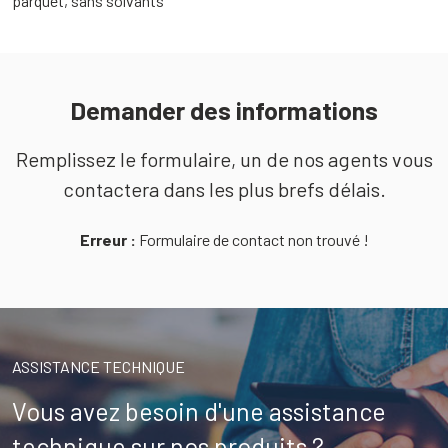
parquet, sans solvants
r
Demander des informations
Remplissez le formulaire, un de nos agents vous
contactera dans les plus brefs délais.
Erreur :
Formulaire de contact non trouvé !
ASSISTANCE TECHNIQUE
Vous avez besoin d'une assistance
technique sur nos produits ?