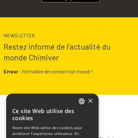
NEWSLETTER
Restez informé de l'actualité du
monde Chimiver
Erreur :
Formulaire de contact non trouvé !
×
Ce site Web utilise des
ITALIAN
cookies
ENGLISH
Notre site Web utilise des cookies pour
CHIMIVER PANSERI S.p.A.
améliorer l'expérience utilisateur. En
FRENCH