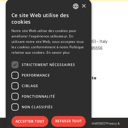
×
Ce site Web utilise des
ITALIAN
cookies
ENGLISH
Notre site Web utilise des cookies pour
CHIMIVER PANSERI S.p.A.
améliorer l'expérience utilisateur. En
FRENCH
Via Bergamo, 1401 – 24030 Pontida (BG) – Italy
utilisant notre site Web, vous acceptez tous
SPANISH
les cookies conformément à notre Politique
Tel.
+39 035 795031
– Fax +39 035 795556
relative aux cookies.
En savoir plus
info@chimiver.com
STRICTEMENT NÉCESSAIRES
Faq
PERFORMANCE
Conditions générales de vente
CIBLAGE
Code of ethics
FONCTIONNALITÉ
NON CLASSIFIÉS
REFUSER TOUT
ACCEPTER TOUT
© Copyright 2023 CHIMIVER PANSERI S.p.A. | P.IVA 02745410163 |
Privacy
&