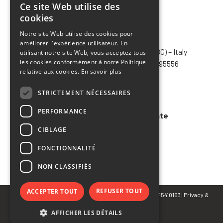
Ce site Web utilise des
ITALIAN
cookies
ENGLISH
Notre site Web utilise des cookies pour
CHIMIVER PANSERI S.p.A.
améliorer l'expérience utilisateur. En
FRENCH
Via Bergamo, 1401 – 24030 Pontida (BG) – Italy
utilisant notre site Web, vous acceptez tous
SPANISH
les cookies conformément à notre Politique
Tel.
+39 035 795031
– Fax +39 035 795556
relative aux cookies.
En savoir plus
info@chimiver.com
STRICTEMENT NÉCESSAIRES
Faq
PERFORMANCE
Conditions générales de vente
CIBLAGE
Code of ethics
FONCTIONNALITÉ
NON CLASSIFIÉS
REFUSER TOUT
ACCEPTER TOUT
© Copyright 2023 CHIMIVER PANSERI S.p.A. | P.IVA 02745410163 |
Privacy
&
Cookie Policy
AFFICHER LES DÉTAILS