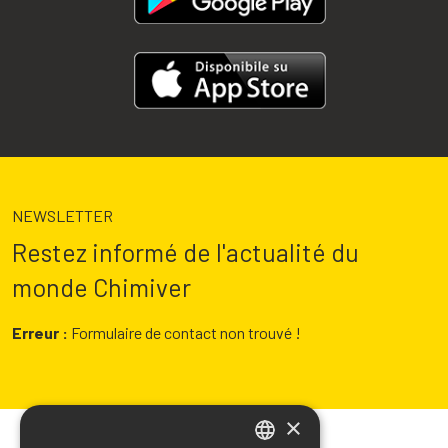
NEWSLETTER
Restez informé de l'actualité du
monde Chimiver
Erreur :
Formulaire de contact non trouvé !
×