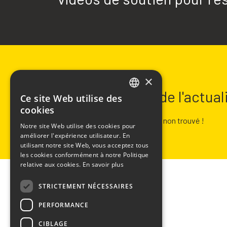
NEWSLETTER
×
Restez informé de l'actua
Ce site Web utilise des
ITALIAN
cookies
ENGLISH
Erreur :
Formulaire de contact non trouvé !
Notre site Web utilise des cookies pour
améliorer l'expérience utilisateur. En
FRENCH
utilisant notre site Web, vous acceptez tous
SPANISH
les cookies conformément à notre Politique
relative aux cookies.
En savoir plus
STRICTEMENT NÉCESSAIRES
PERFORMANCE
CHIMIVER PANSERI S.p.A.
CIBLAGE