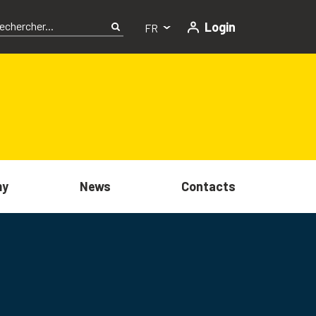
Login
FR
my
News
Contacts