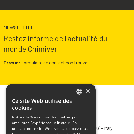
NEWSLETTER
Restez informé de l'actualité du
monde Chimiver
Erreur :
Formulaire de contact non trouvé !
×
Ce site Web utilise des
ITALIAN
cookies
ENGLISH
Notre site Web utilise des cookies pour
CHIMIVER PANSERI S.p.A.
améliorer l'expérience utilisateur. En
FRENCH
Via Bergamo, 1401 – 24030 Pontida (BG) – Italy
utilisant notre site Web, vous acceptez tous
SPANISH