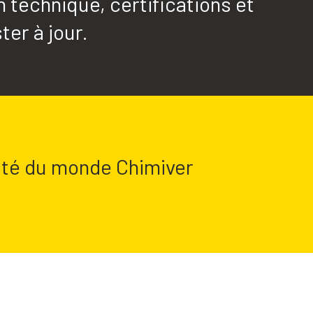
technique, certifications et
ter à jour.
lité du monde Chimiver