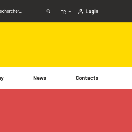
Login
FR
my
News
Contacts