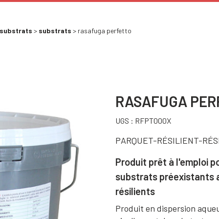
 substrats
>
substrats
> rasafuga perfetto
RASAFUGA PER
UGS :
RFPT000X
PARQUET-RÉSILIENT-RÉS
Produit prêt à l'emploi p
substrats préexistants 
résilients
Produit en dispersion aqueu