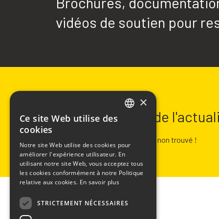
Brochures, documentation 
vidéos de soutien pour res
NEWSLETTER
×
Restez informé de l'actua
Ce site Web utilise des
ITALIAN
cookies
ENGLISH
Erreur :
Formulaire de contact non trouvé !
Notre site Web utilise des cookies pour
améliorer l'expérience utilisateur. En
FRENCH
utilisant notre site Web, vous acceptez tous
SPANISH
les cookies conformément à notre Politique
relative aux cookies.
En savoir plus
STRICTEMENT NÉCESSAIRES