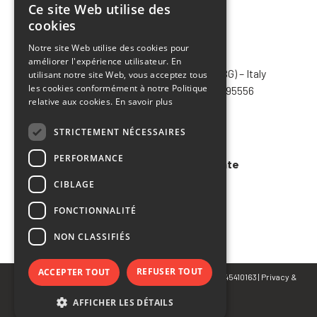
Ce site Web utilise des
ITALIAN
cookies
ENGLISH
Notre site Web utilise des cookies pour
CHIMIVER PANSERI S.p.A.
améliorer l'expérience utilisateur. En
FRENCH
Via Bergamo, 1401 – 24030 Pontida (BG) – Italy
utilisant notre site Web, vous acceptez tous
SPANISH
les cookies conformément à notre Politique
Tel.
+39 035 795031
– Fax +39 035 795556
relative aux cookies.
En savoir plus
info@chimiver.com
STRICTEMENT NÉCESSAIRES
Faq
PERFORMANCE
Conditions générales de vente
CIBLAGE
Code of ethics
FONCTIONNALITÉ
NON CLASSIFIÉS
REFUSER TOUT
ACCEPTER TOUT
© Copyright 2023 CHIMIVER PANSERI S.p.A. | P.IVA 02745410163 |
Privacy
&
Cookie Policy
AFFICHER LES DÉTAILS