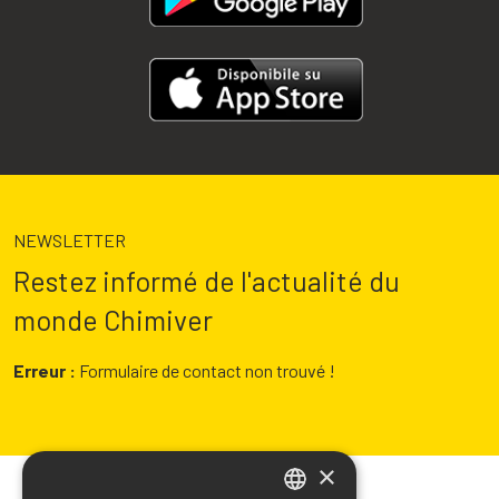
NEWSLETTER
Restez informé de l'actualité du
monde Chimiver
Erreur :
Formulaire de contact non trouvé !
×