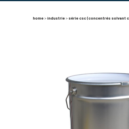
home
>
industrie
>
série csc (concentrés solvant c