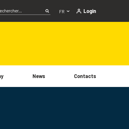
Login
FR
my
News
Contacts