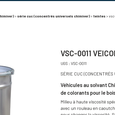
himiver)
>
série cuc (concentrés universels chimiver)
>
teintes
> vsc-
VSC-0011 VEICO
UGS :
VSC-0011
SÉRIE CUC (CONCENTRÉS 
Véhicules au solvant Chi
de colorants pour le boi
Milieu à haute viscosité spé
avec un rouleau en caoutch
pour changer la viscosité. 