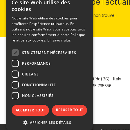
Restez informé de l'actua
Ce site Web utilise des
ITALIAN
cookies
ENGLISH
Erreur :
Formulaire de contact non trouvé !
Notre site Web utilise des cookies pour
améliorer l'expérience utilisateur. En
FRENCH
utilisant notre site Web, vous acceptez tous
SPANISH
les cookies conformément à notre Politique
relative aux cookies.
En savoir plus
STRICTEMENT NÉCESSAIRES
PERFORMANCE
CHIMIVER PANSERI S.p.A.
CIBLAGE
Via Bergamo, 1401 – 24030 Pontida (BG) – Italy
FONCTIONNALITÉ
Tel.
+39 035 795031
– Fax +39 035 795556
info@chimiver.com
NON CLASSIFIÉS
REFUSER TOUT
ACCEPTER TOUT
AFFICHER LES DÉTAILS