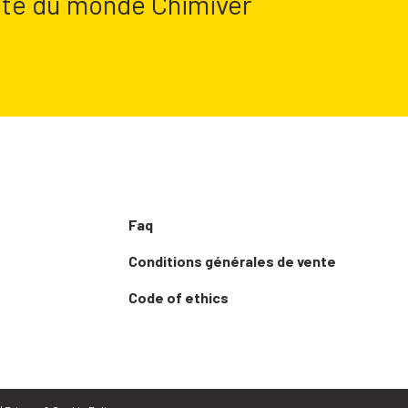
lité du monde Chimiver
Faq
Conditions générales de vente
Code of ethics