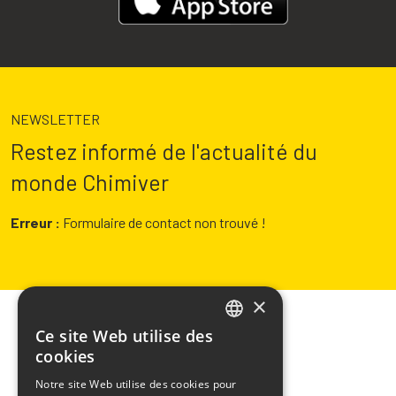
NEWSLETTER
Restez informé de l'actualité du
monde Chimiver
Erreur :
Formulaire de contact non trouvé !
×
Ce site Web utilise des
ITALIAN
cookies
ENGLISH
Notre site Web utilise des cookies pour
CHIMIVER PANSERI S.p.A.