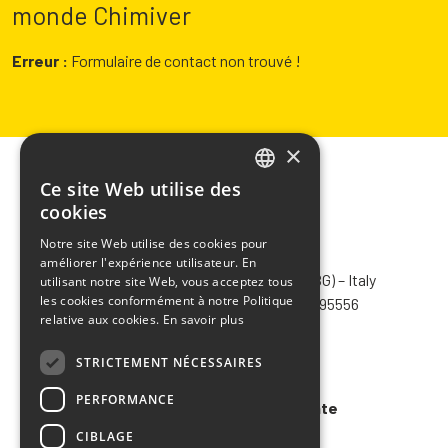
monde Chimiver
Erreur :
Formulaire de contact non trouvé !
×
Ce site Web utilise des
ITALIAN
cookies
ENGLISH
Notre site Web utilise des cookies pour
CHIMIVER PANSERI S.p.A.
améliorer l'expérience utilisateur. En
FRENCH
Via Bergamo, 1401 – 24030 Pontida (BG) – Italy
utilisant notre site Web, vous acceptez tous
SPANISH
les cookies conformément à notre Politique
Tel.
+39 035 795031
– Fax +39 035 795556
relative aux cookies.
En savoir plus
info@chimiver.com
STRICTEMENT NÉCESSAIRES
Faq
PERFORMANCE
Conditions générales de vente
CIBLAGE
Code of ethics