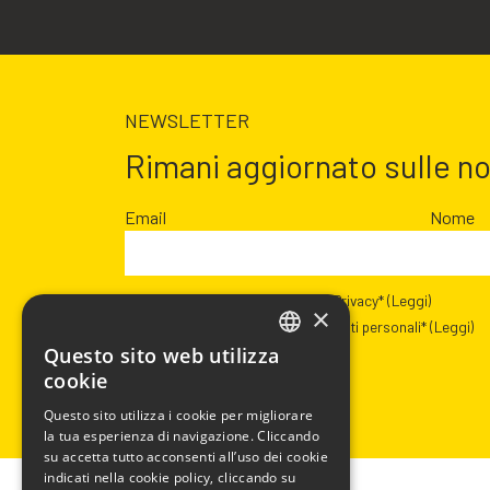
NEWSLETTER
Rimani aggiornato sulle n
Email
Nome
Presa visione dell’informativa Privacy*
(Leggi)
×
Autorizzazione al trattamento dati personali*
(Leggi)
Questo sito web utilizza
ITALIAN
cookie
ENGLISH
Questo sito utilizza i cookie per migliorare
la tua esperienza di navigazione. Cliccando
FRENCH
su accetta tutto acconsenti all’uso dei cookie
SPANISH
indicati nella cookie policy, cliccando su