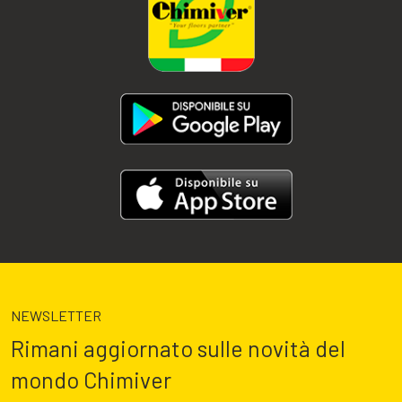
NEWSLETTER
Rimani aggiornato sulle novità del
mondo Chimiver