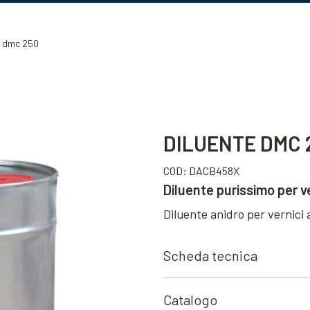
e dmc 250
DILUENTE DMC 
COD:
DACB458X
Diluente purissimo per v
Diluente anidro per vernici 
Scheda tecnica
Catalogo