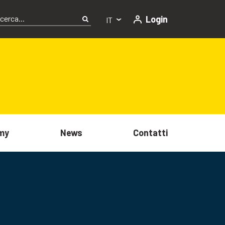
Login
IT
my
News
Contatti