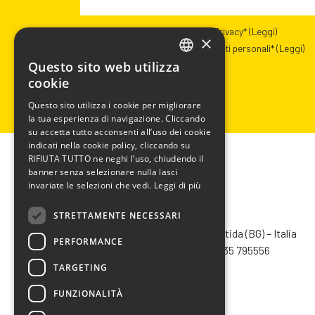
Presa visione dell’informativa Privacy*
(Leggi)
×
Autorizzazione al trattamento dati personali*
(Leggi)
Questo sito web utilizza
ITALIAN
cookie
ENGLISH
Questo sito utilizza i cookie per migliorare
la tua esperienza di navigazione. Cliccando
FRENCH
su accetta tutto acconsenti all’uso dei cookie
SPANISH
indicati nella cookie policy, cliccando su
RIFIUTA TUTTO ne neghi l’uso, chiudendo il
banner senza selezionare nulla lasci
invariate le selezioni che vedi.
Leggi di più
STRETTAMENTE NECESSARI
CHIMIVER PANSERI S.p.A.
Via Bergamo, 1401 – 24030 Pontida (BG) – Italia
PERFORMANCE
Tel.
+39 035 795031
– Fax +39 035 795556
info@chimiver.com
TARGETING
FUNZIONALITÀ