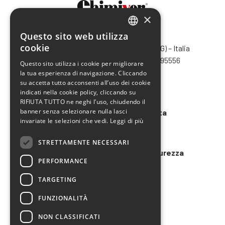
×
Questo sito web utilizza
CHIMIVER PANSERI S.p.A.
ITALIAN
cookie
Via Bergamo, 1401 – 24030 Pontida (BG) – Italia
ENGLISH
Tel.
+39 035 795031
– Fax +39 035 795556
Questo sito utilizza i cookie per migliorare
info@chimiver.com
la tua esperienza di navigazione. Cliccando
FRENCH
su accetta tutto acconsenti all’uso dei cookie
SPANISH
Faq
indicati nella cookie policy, cliccando su
RIFIUTA TUTTO ne neghi l’uso, chiudendo il
banner senza selezionare nulla lasci
Condizioni generali di vendita
invariate le selezioni che vedi.
Leggi di più
Codice etico
STRETTAMENTE NECESSARI
Modello 231 e Organigramma Sicurezza
PERFORMANCE
LAVORA CON NOI
TARGETING
FUNZIONALITÀ
NON CLASSIFICATI