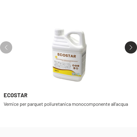
ECOSTAR
E
Vernice per parquet poliuretanica monocomponente all’acqua
V