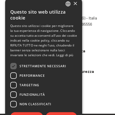
×
Questo sito web utilizza
CHIMIVER PANSERI S.p.A.
ITALIAN
cookie
Via Bergamo, 1401 – 24030 Pontida (BG) – Italia
ENGLISH
Tel.
+39 035 795031
– Fax +39 035 795556
Questo sito utilizza i cookie per migliorare
info@chimiver.com
la tua esperienza di navigazione. Cliccando
FRENCH
su accetta tutto acconsenti all’uso dei cookie
SPANISH
Faq
indicati nella cookie policy, cliccando su
RIFIUTA TUTTO ne neghi l’uso, chiudendo il
banner senza selezionare nulla lasci
Condizioni generali di vendita
invariate le selezioni che vedi.
Leggi di più
Codice etico
STRETTAMENTE NECESSARI
Modello 231 e Organigramma Sicurezza
PERFORMANCE
LAVORA CON NOI
TARGETING
FUNZIONALITÀ
NON CLASSIFICATI