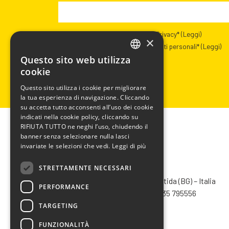
Presa visione dell’informativa Privacy*
(Leggi)
×
Autorizzazione al trattamento dati personali*
(Leggi)
Questo sito web utilizza
ITALIAN
cookie
ENGLISH
Questo sito utilizza i cookie per migliorare
la tua esperienza di navigazione. Cliccando
FRENCH
su accetta tutto acconsenti all’uso dei cookie
SPANISH
indicati nella cookie policy, cliccando su
RIFIUTA TUTTO ne neghi l’uso, chiudendo il
banner senza selezionare nulla lasci
invariate le selezioni che vedi.
Leggi di più
STRETTAMENTE NECESSARI
CHIMIVER PANSERI S.p.A.
Via Bergamo, 1401 – 24030 Pontida (BG) – Italia
PERFORMANCE
Tel.
+39 035 795031
– Fax +39 035 795556
info@chimiver.com
TARGETING
FUNZIONALITÀ