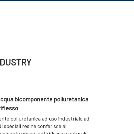
NDUSTRY
'acqua bicomponente poliuretanica
riflesso
nte poliuretanica ad uso industriale ad
i speciali resine conferisce al
amente opaco, antiriflesso e naturale.