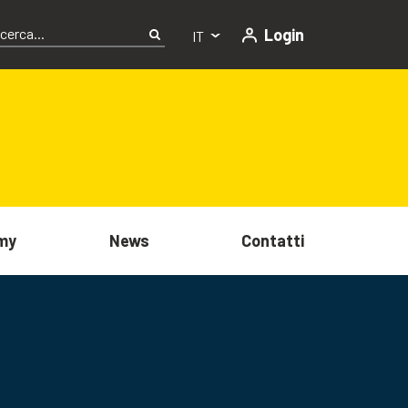
Login
IT
my
News
Contatti