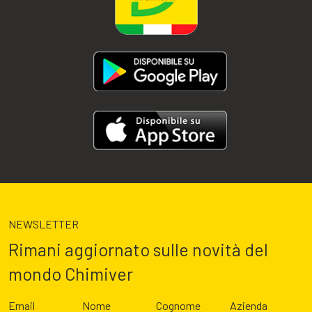
NEWSLETTER
Rimani aggiornato sulle novità del
mondo Chimiver
Email
Nome
Cognome
Azienda