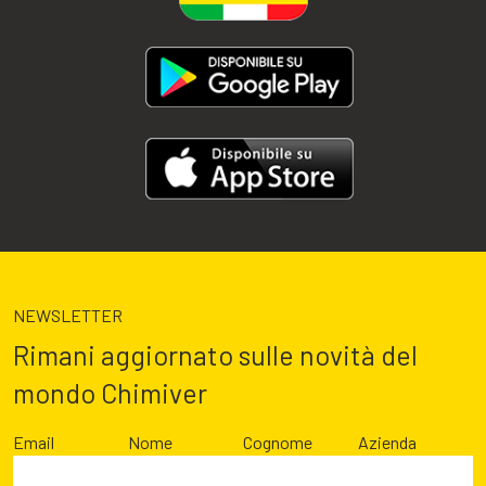
NEWSLETTER
Rimani aggiornato sulle novità del
mondo Chimiver
Email
Nome
Cognome
Azienda