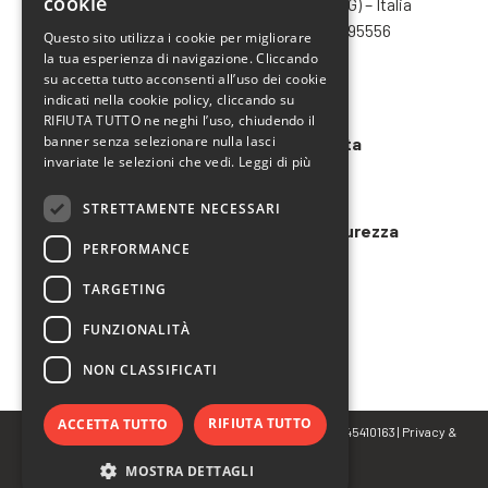
cookie
Via Bergamo, 1401 – 24030 Pontida (BG) – Italia
ENGLISH
Tel.
+39 035 795031
– Fax +39 035 795556
Questo sito utilizza i cookie per migliorare
info@chimiver.com
la tua esperienza di navigazione. Cliccando
FRENCH
su accetta tutto acconsenti all’uso dei cookie
SPANISH
Faq
indicati nella cookie policy, cliccando su
RIFIUTA TUTTO ne neghi l’uso, chiudendo il
banner senza selezionare nulla lasci
Condizioni generali di vendita
invariate le selezioni che vedi.
Leggi di più
Codice etico
STRETTAMENTE NECESSARI
Modello 231 e Organigramma Sicurezza
PERFORMANCE
LAVORA CON NOI
TARGETING
FUNZIONALITÀ
NON CLASSIFICATI
RIFIUTA TUTTO
ACCETTA TUTTO
© Copyright 2023 CHIMIVER PANSERI S.p.A. | P.IVA 02745410163 |
Privacy
&
Cookie Policy
MOSTRA DETTAGLI