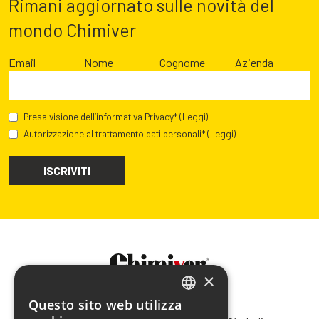
Rimani aggiornato sulle novità del
mondo Chimiver
Email
Nome
Cognome
Azienda
Presa visione dell’informativa Privacy*
(Leggi)
Autorizzazione al trattamento dati personali*
(Leggi)
×
Questo sito web utilizza
CHIMIVER PANSERI S.p.A.
ITALIAN