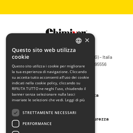
×
Questo sito web utilizza
CHIMIVER PANSERI S.p.A.
ITALIAN
cookie
Via Bergamo, 1401 – 24030 Pontida (BG) – Italia
ENGLISH
Tel.
+39 035 795031
– Fax +39 035 795556
Questo sito utilizza i cookie per migliorare
info@chimiver.com
la tua esperienza di navigazione. Cliccando
FRENCH
su accetta tutto acconsenti all’uso dei cookie
SPANISH
Faq
indicati nella cookie policy, cliccando su
RIFIUTA TUTTO ne neghi l’uso, chiudendo il
banner senza selezionare nulla lasci
Condizioni generali di vendita
invariate le selezioni che vedi.
Leggi di più
Codice etico
STRETTAMENTE NECESSARI
Modello 231 e Organigramma Sicurezza
PERFORMANCE
LAVORA CON NOI