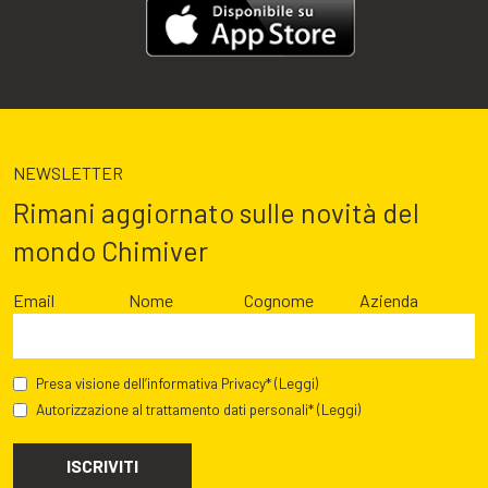
NEWSLETTER
Rimani aggiornato sulle novità del
mondo Chimiver
Email
Nome
Cognome
Azienda
Presa visione dell’informativa Privacy*
(Leggi)
Autorizzazione al trattamento dati personali*
(Leggi)