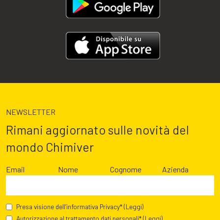
NEWSLETTER
Rimani aggiornato sulle novità del
mondo Chimiver
Email
Nome
Cognome
Azienda
Presa visione dell’informativa Privacy*
(Leggi)
Autorizzazione al trattamento dati personali*
(Leggi)