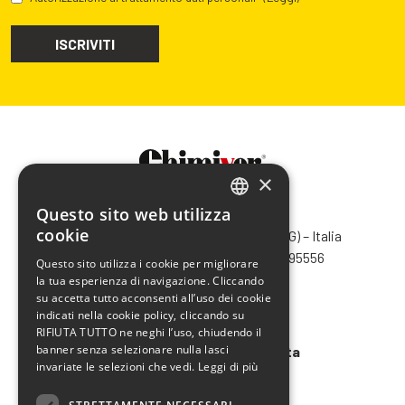
×
Questo sito web utilizza
CHIMIVER PANSERI S.p.A.
ITALIAN
cookie
Via Bergamo, 1401 – 24030 Pontida (BG) – Italia
ENGLISH
Tel.
+39 035 795031
– Fax +39 035 795556
Questo sito utilizza i cookie per migliorare
info@chimiver.com
la tua esperienza di navigazione. Cliccando
FRENCH
su accetta tutto acconsenti all’uso dei cookie
SPANISH
Faq
indicati nella cookie policy, cliccando su
RIFIUTA TUTTO ne neghi l’uso, chiudendo il
banner senza selezionare nulla lasci
Condizioni generali di vendita
invariate le selezioni che vedi.
Leggi di più
Codice etico