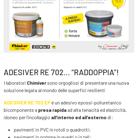
ADESIVER RE 702… “RADDOPPIA”!
I laboratori
Chimiver
sono orgogliosi di presentare una nuova
soluzione legata al mondo delle superfici resilienti
ADESIVER RE 702 EP
è un adesivo epossi-poliuretanico
bicomponente a
presa rapida
ad alta tenacità ed elasticità,
idoneo per l’incollaggio
all’interno ed all’esterno
di:
pavimenti in PVC in rotoli o quadrotti;
pavimenti in gomma in quadri o in teli;