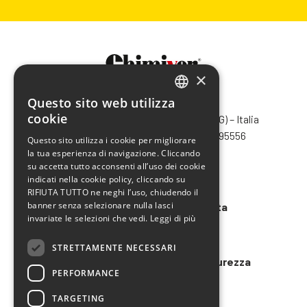
×
Questo sito web utilizza
CHIMIVER PANSERI S.p.A.
ITALIAN
cookie
Via Bergamo, 1401 – 24030 Pontida (BG) – Italia
ENGLISH
Tel.
+39 035 795031
– Fax +39 035 795556
Questo sito utilizza i cookie per migliorare
info@chimiver.com
la tua esperienza di navigazione. Cliccando
FRENCH
su accetta tutto acconsenti all’uso dei cookie
SPANISH
Faq
indicati nella cookie policy, cliccando su
RIFIUTA TUTTO ne neghi l’uso, chiudendo il
banner senza selezionare nulla lasci
Condizioni generali di vendita
invariate le selezioni che vedi.
Leggi di più
Codice etico
STRETTAMENTE NECESSARI
Modello 231 e Organigramma Sicurezza
PERFORMANCE
LAVORA CON NOI
TARGETING