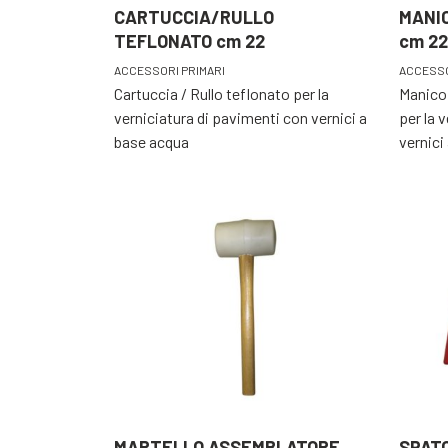
CARTUCCIA/RULLO
MANI
TEFLONATO cm 22
cm 22
ACCESSORI PRIMARI
ACCESSO
Cartuccia / Rullo teflonato per la
Manico 
verniciatura di pavimenti con vernici a
per la 
base acqua
vernici
MARTELLO ASSEMBLATORE
SPATO