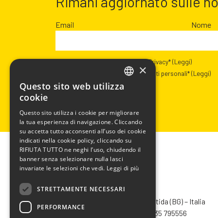
Rimani aggiornato sulle n
Email
Nome
Presa visione dell’informativa Privacy*
(Leggi)
×
Autorizzazione al trattamento dati personali*
(Leggi)
Questo sito web utilizza
ITALIAN
cookie
ENGLISH
Questo sito utilizza i cookie per migliorare
la tua esperienza di navigazione. Cliccando
FRENCH
su accetta tutto acconsenti all’uso dei cookie
SPANISH
indicati nella cookie policy, cliccando su
RIFIUTA TUTTO ne neghi l’uso, chiudendo il
banner senza selezionare nulla lasci
invariate le selezioni che vedi.
Leggi di più
STRETTAMENTE NECESSARI
CHIMIVER PANSERI S.p.A.
Via Bergamo, 1401 – 24030 Pontida (BG) – Italia
PERFORMANCE
Tel.
+39 035 795031
– Fax +39 035 795556