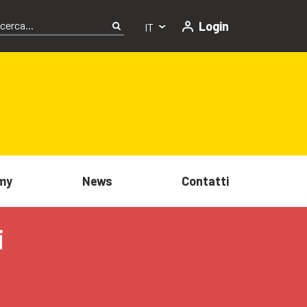
Login
IT
my
News
Contatti
i