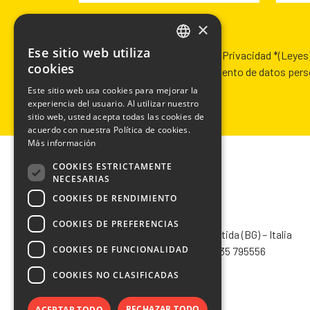
×
Campos requeridos *
Ese sitio web utiliza
Habiendo leído la Política de Privacidad *
(Leyes
ITALIAN
cookies
Autorización para el tratamiento de datos per
ENGLISH
Este sitio web usa cookies para mejorar la
experiencia del usuario. Al utilizar nuestro
FRENCH
sitio web, usted acepta todas las cookies de
SPANISH
acuerdo con nuestra Política de cookies.
Más información
COOKIES ESTRICTAMENTE
NECESARIAS
COOKIES DE RENDIMIENTO
CHIMIVER PANSERI S.p.A.
COOKIES DE PREFERENCIAS
Via Bergamo, 1401 – 24030 Pontida (BG) – Italia
COOKIES DE FUNCIONALIDAD
Tel.
+39 035 795031
– Fax +39 035 795556
info@chimiver.com
COOKIES NO CLASIFICADAS
RECHAZAR TODO
ACEPTAR TODO