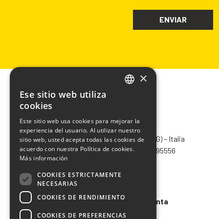
×
Ese sitio web utiliza
ITALIAN
cookies
ENGLISH
Este sitio web usa cookies para mejorar la
CHIMIVER PANSERI S.p.A.
experiencia del usuario. Al utilizar nuestro
FRENCH
Via Bergamo, 1401 – 24030 Pontida (BG) – Italia
sitio web, usted acepta todas las cookies de
SPANISH
acuerdo con nuestra Política de cookies.
Tel.
+39 035 795031
– Fax +39 035 795556
Más información
info@chimiver.com
COOKIES ESTRICTAMENTE
Faq
NECESARIAS
COOKIES DE RENDIMIENTO
Condiciones generales de venta
COOKIES DE PREFERENCIAS