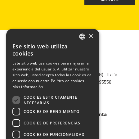
×
Ese sitio web utiliza
ITALIAN
cookies
ENGLISH
Este sitio web usa cookies para mejorar la
CHIMIVER PANSERI S.p.A.
experiencia del usuario. Al utilizar nuestro
FRENCH
Via Bergamo, 1401 – 24030 Pontida (BG) – Italia
sitio web, usted acepta todas las cookies de
SPANISH
acuerdo con nuestra Política de cookies.
Tel.
+39 035 795031
– Fax +39 035 795556
Más información
info@chimiver.com
COOKIES ESTRICTAMENTE
Faq
NECESARIAS
COOKIES DE RENDIMIENTO
Condiciones generales de venta
COOKIES DE PREFERENCIAS
Codigo etico
COOKIES DE FUNCIONALIDAD