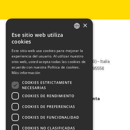
×
Ese sitio web utiliza
ITALIAN
cookies
ENGLISH
Este sitio web usa cookies para mejorar la
CHIMIVER PANSERI S.p.A.
experiencia del usuario. Al utilizar nuestro
FRENCH
Via Bergamo, 1401 – 24030 Pontida (BG) – Italia
sitio web, usted acepta todas las cookies de
SPANISH
acuerdo con nuestra Política de cookies.
Tel.
+39 035 795031
– Fax +39 035 795556
Más información
info@chimiver.com
COOKIES ESTRICTAMENTE
Faq
NECESARIAS
COOKIES DE RENDIMIENTO
Condiciones generales de venta
COOKIES DE PREFERENCIAS
Codigo etico
COOKIES DE FUNCIONALIDAD
COOKIES NO CLASIFICADAS