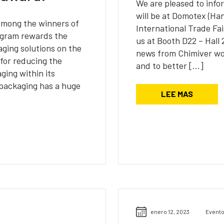
We are pleased to info
will be at Domotex (Ha
 among the winners of
International Trade Fai
gram rewards the
us at Booth D22 – Hall 
ging solutions on the
news from Chimiver wor
for reducing the
and to better […]
ging within its
 packaging has a huge
LEE MAS
enero 12, 2023
Event