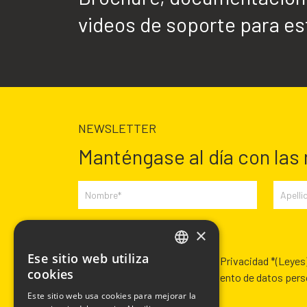
videos de soporte para est
NEWSLETTER
Manténgase al día con las
×
Campos requeridos *
Ese sitio web utiliza
Habiendo leído la Política de Privacidad *
(Leyes
ITALIAN
cookies
Autorización para el tratamiento de datos per
ENGLISH
Este sitio web usa cookies para mejorar la