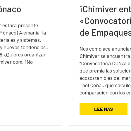
ónaco
¡Chimiver ent
«Convocator
r estará presente
de Empaques
(Mónaco) Alemania, la
eriales y sistemas.
 y nuevas tendencias…
Nos complace anunciar
8 ¿Quieres organizar
Chimiver se encuentra 
miver.com. ¡No
“Convocatoria CONAI 
que premia las soluci
ecosostenibles del mer
Tool Conai, que calcul
comparación con los e
LEE MAS