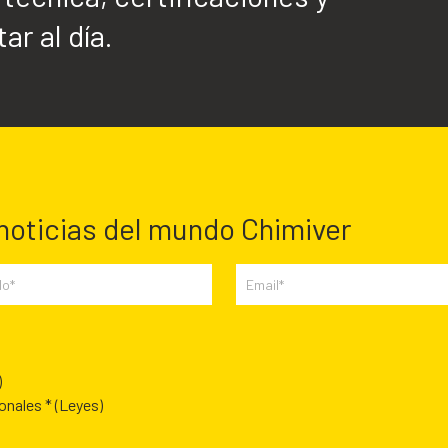
ar al día.
 noticias del mundo Chimiver
)
sonales *
(Leyes)