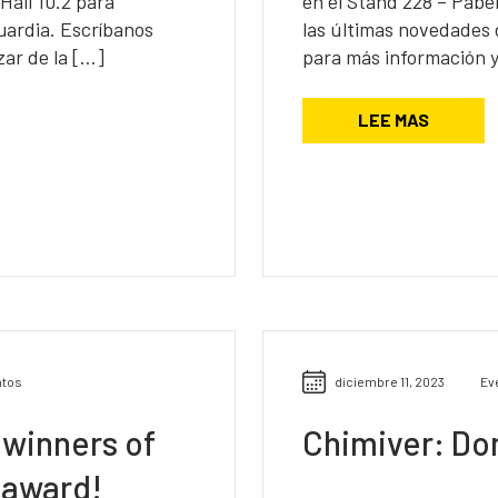
Hall 10.2 para
en el Stand 228 – Pabe
uardia. Escríbanos
las últimas novedades
ar de la […]
para más información y
LEE MAS
ntos
diciembre 11, 2023
Ev
 winners of
Chimiver: Do
 award!