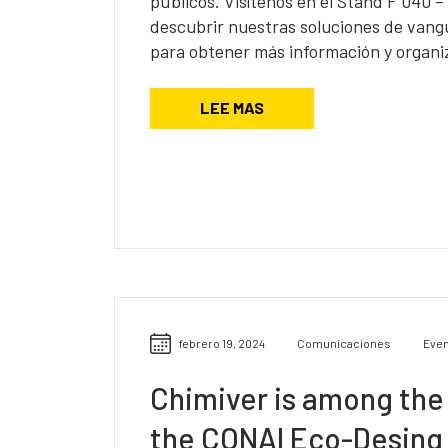
públicos. Visítenos en el Stand F 040 – 
descubrir nuestras soluciones de vang
para obtener más información y organiz
LEE MAS
febrero 19, 2024
Comunicaciones
Eve
Chimiver is among the
the CONAI Eco-Desing