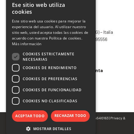
Ese sitio web utiliza
ITALIAN
cookies
ENGLISH
Este sitio web usa cookies para mejorar la
CHIMIVER PANSERI S.p.A.
experiencia del usuario. Al utilizar nuestro
FRENCH
Via Bergamo, 1401 – 24030 Pontida (BG) – Italia
sitio web, usted acepta todas las cookies de
SPANISH
acuerdo con nuestra Política de cookies.
Tel.
+39 035 795031
– Fax +39 035 795556
Más información
info@chimiver.com
COOKIES ESTRICTAMENTE
Faq
NECESARIAS
COOKIES DE RENDIMIENTO
Condiciones generales de venta
COOKIES DE PREFERENCIAS
Codigo etico
COOKIES DE FUNCIONALIDAD
COOKIES NO CLASIFICADAS
RECHAZAR TODO
ACEPTAR TODO
© Copyright 2022 CHIMIVER PANSERI S.p.A. | P.IVA 02745410163 |
Privacy
&
Cookie Policy
MOSTRAR DETALLES