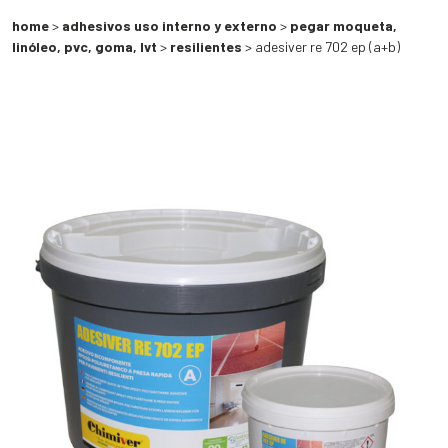
home
>
adhesivos uso interno y externo
>
pegar moqueta,
linóleo, pvc, goma, lvt
>
resilientes
> adesiver re 702 ep (a+b)