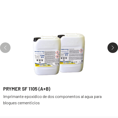
PRYMER SF 1105 (A+B)
P
Imprimante epoxídico de dos componentos al agua para
F
blogues cementicios
c