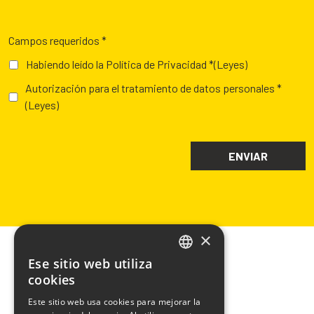
Campos requeridos *
Habiendo leído la Política de Privacidad *
(Leyes)
Autorización para el tratamiento de datos personales *
(Leyes)
×
Ese sitio web utiliza
ITALIAN
cookies
ENGLISH
Este sitio web usa cookies para mejorar la
CHIMIVER PANSERI S.p.A.