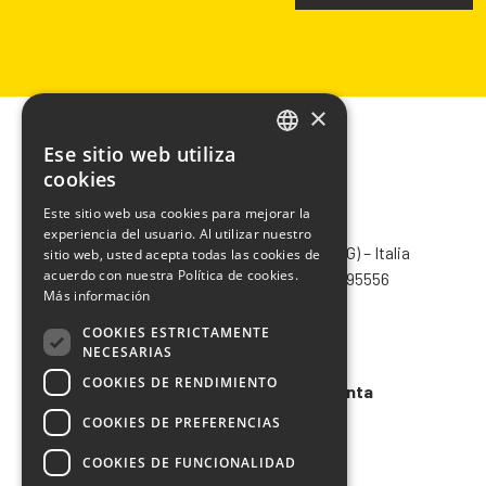
×
Ese sitio web utiliza
ITALIAN
cookies
ENGLISH
Este sitio web usa cookies para mejorar la
CHIMIVER PANSERI S.p.A.
experiencia del usuario. Al utilizar nuestro
FRENCH
Via Bergamo, 1401 – 24030 Pontida (BG) – Italia
sitio web, usted acepta todas las cookies de
SPANISH
acuerdo con nuestra Política de cookies.
Tel.
+39 035 795031
– Fax +39 035 795556
Más información
info@chimiver.com
COOKIES ESTRICTAMENTE
Faq
NECESARIAS
COOKIES DE RENDIMIENTO
Condiciones generales de venta
COOKIES DE PREFERENCIAS
Codigo etico
COOKIES DE FUNCIONALIDAD