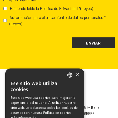
Habiendo leído la Política de Privacidad *
(Leyes)
Autorización para el tratamiento de datos personales *
(Leyes)
×
Ese sitio web utiliza
ITALIAN
cookies
ENGLISH
Este sitio web usa cookies para mejorar la
CHIMIVER PANSERI S.p.A.
experiencia del usuario. Al utilizar nuestro
FRENCH
Via Bergamo, 1401 – 24030 Pontida (BG) – Italia
sitio web, usted acepta todas las cookies de
SPANISH
acuerdo con nuestra Política de cookies.
Tel.
+39 035 795031
– Fax +39 035 795556
Más información