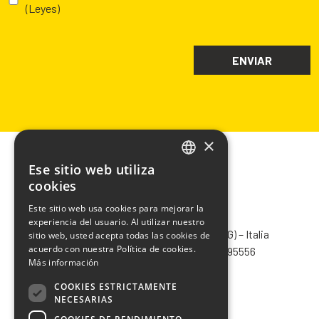
(Leyes)
×
Ese sitio web utiliza
ITALIAN
cookies
ENGLISH
Este sitio web usa cookies para mejorar la
CHIMIVER PANSERI S.p.A.
experiencia del usuario. Al utilizar nuestro
FRENCH
Via Bergamo, 1401 – 24030 Pontida (BG) – Italia
sitio web, usted acepta todas las cookies de
SPANISH
acuerdo con nuestra Política de cookies.
Tel.
+39 035 795031
– Fax +39 035 795556
Más información
info@chimiver.com
COOKIES ESTRICTAMENTE
Faq
NECESARIAS