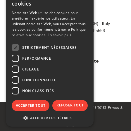
cookies
ENGLISH
Notre site Web utilise des cookies pour
CHIMIVER PANSERI S.p.A.
améliorer l'expérience utilisateur. En
FRENCH
Via Bergamo, 1401 – 24030 Pontida (BG) – Italy
utilisant notre site Web, vous acceptez tous
SPANISH
les cookies conformément à notre Politique
Tel.
+39 035 795031
– Fax +39 035 795556
relative aux cookies.
En savoir plus
info@chimiver.com
STRICTEMENT NÉCESSAIRES
Faq
PERFORMANCE
Conditions générales de vente
CIBLAGE
Code of ethics
FONCTIONNALITÉ
NON CLASSIFIÉS
REFUSER TOUT
ACCEPTER TOUT
© Copyright 2023 CHIMIVER PANSERI S.p.A. | P.IVA 02745410163 |
Privacy
&
Cookie Policy
AFFICHER LES DÉTAILS