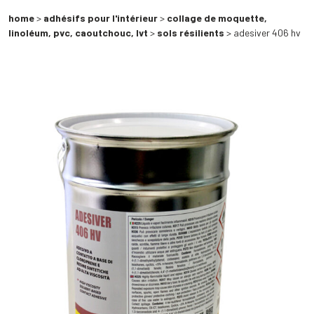
home
>
adhésifs pour l'intérieur
>
collage de moquette,
linoléum, pvc, caoutchouc, lvt
>
sols résilients
> adesiver 406 hv