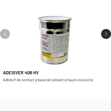
ADESIVER 406 HV
D
Adhésif de contact à base de solvant à haute viscosité
D
p