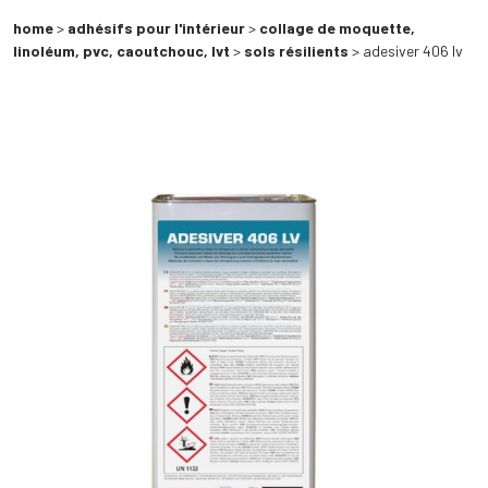
home
>
adhésifs pour l'intérieur
>
collage de moquette,
linoléum, pvc, caoutchouc, lvt
>
sols résilients
> adesiver 406 lv