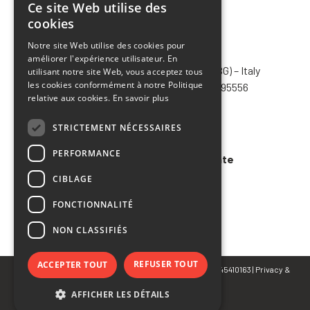
Ce site Web utilise des
ITALIAN
cookies
ENGLISH
Notre site Web utilise des cookies pour
CHIMIVER PANSERI S.p.A.
améliorer l'expérience utilisateur. En
FRENCH
Via Bergamo, 1401 – 24030 Pontida (BG) – Italy
utilisant notre site Web, vous acceptez tous
SPANISH
les cookies conformément à notre Politique
Tel.
+39 035 795031
– Fax +39 035 795556
relative aux cookies.
En savoir plus
info@chimiver.com
STRICTEMENT NÉCESSAIRES
Faq
PERFORMANCE
Conditions générales de vente
CIBLAGE
Code of ethics
FONCTIONNALITÉ
NON CLASSIFIÉS
REFUSER TOUT
ACCEPTER TOUT
© Copyright 2023 CHIMIVER PANSERI S.p.A. | P.IVA 02745410163 |
Privacy
&
Cookie Policy
AFFICHER LES DÉTAILS